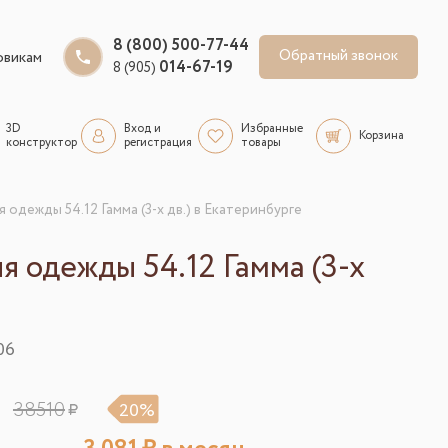
8 (800) 500-77-44
Обратный звонок
овикам
014-67-19
8 (905)
3D
Вход и
Избранные
Корзина
конструктор
регистрация
товары
 одежды 54.12 Гамма (3-х дв.) в Екатеринбурге
 одежды 54.12 Гамма (3-х
06
38510
20%