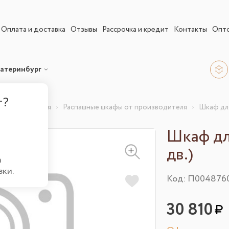
Оплата и доставка
Отзывы
Рассрочка и кредит
Контакты
Опт
атеринбург
г?
 производителя
Распашные шкафы от производителя
Шкаф для
Шкаф для
дв.)
а
вки.
Код: П004876
30 810