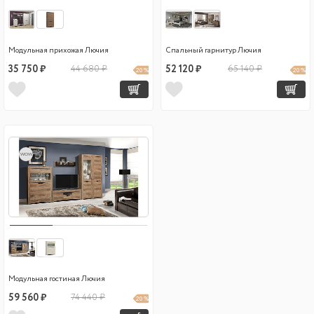
Модульная прихожая Лючия
Спальный гарнитур Лючия
35 750 ₽
44 680 ₽
52 120 ₽
65 140 ₽
20 %
20 %
wow
Модульная гостиная Лючия
59 560 ₽
74 440 ₽
20 %