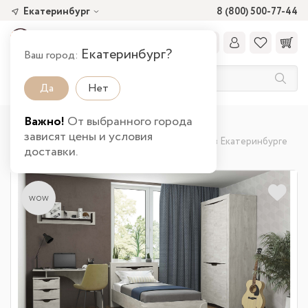
Екатеринбург
8 (800) 500-77-44
Екатеринбург?
Ваш город:
Да
Нет
Важно!
От выбранного города
Главная
Каталог товаров
Детская
зависят цены и условия
Детские гарнитуры
Набор мебели Лючия в Екатеринбурге
доставки.
wow