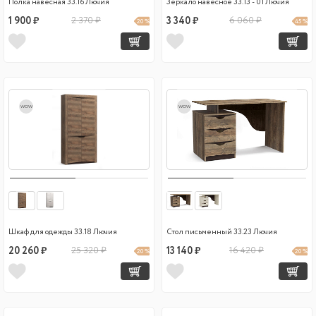
Полка навесная 33.16 Лючия
Зеркало навесное 33.13 - 01 Лючия
1 900 ₽
2 370 ₽
3 340 ₽
6 060 ₽
20 %
45 %
wow
wow
Шкаф для одежды 33.18 Лючия
Стол письменный 33.23 Лючия
20 260 ₽
25 320 ₽
13 140 ₽
16 420 ₽
20 %
20 %