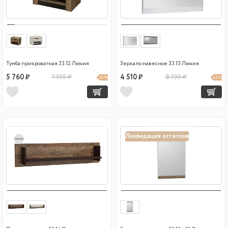
Тумба прикроватная 33.12 Лючия
Зеркало навесное 33.13 Лючия
5 760 ₽
7 190 ₽
4 510 ₽
8 190 ₽
20 %
45 %
Ликвидация остатков
wow