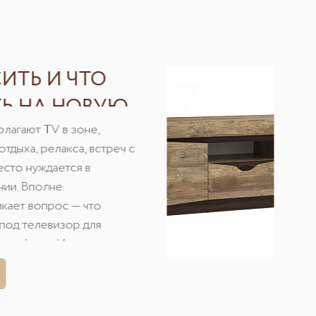
ИТЬ И ЧТО
Ь НА НОВУЮ
Д ТЕЛЕВИЗОР
лагают TV в зоне,
тдыха, релакса, встреч с
есто нуждается в
ии. Вполне
кает вопрос — что
 под телевизор для
тмосферы. Интересные
нуть, пролистывая