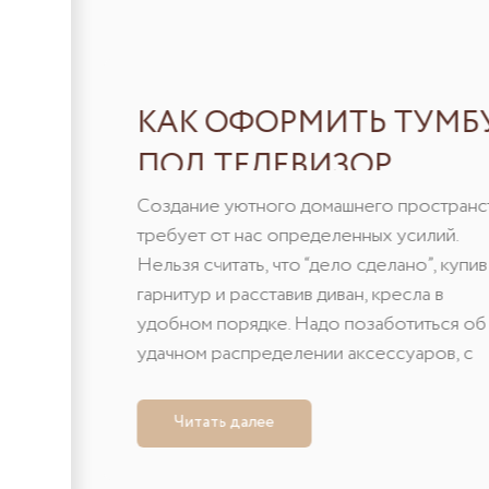
КАК ОФОРМИТЬ ТУМБ
ПОД ТЕЛЕВИЗОР
НАИБОЛЕЕ ВЫГОДНО
Создание уютного домашнего пространс
требует от нас определенных усилий.
Нельзя считать, что “дело сделано”, купив
гарнитур и расставив диван, кресла в
удобном порядке. Надо позаботиться об
удачном распределении аксессуаров, с
помощью которых создается аура
помещения. Нужно знать, ......
Читать далее