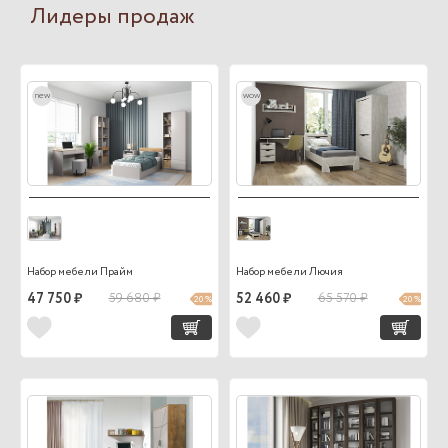
Лидеры продаж
new
wow
Набор мебели Прайм
Набор мебели Лючия
47 750 ₽
59 680 ₽
52 460 ₽
65 570 ₽
20 %
20 %