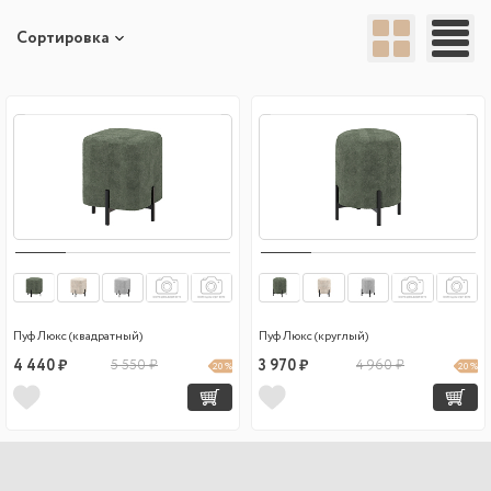
Сортировка
Пуф Люкс (квадратный)
Пуф Люкс (круглый)
4 440 ₽
5 550 ₽
3 970 ₽
4 960 ₽
20 %
20 %