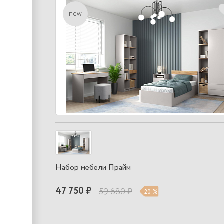
new
Набор мебели Прайм
47 750 ₽
59 680 ₽
20 %