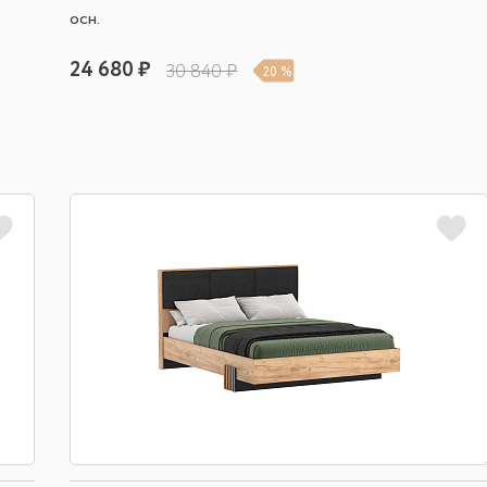
осн.
24 680 ₽
30 840 ₽
20 %