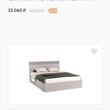
33 060 ₽
41 320 ₽
20 %