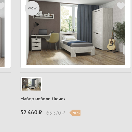
wow
Набор мебели Лючия
52 460 ₽
65 570 ₽
20 %