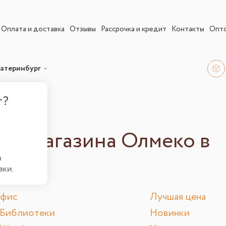
Оплата и доставка
Отзывы
Рассрочка и кредит
Контакты
Опт
атеринбург
г?
нет магазина Олмеко в
а
вки.
фис
Лучшая цена
Библиотеки
Новинки