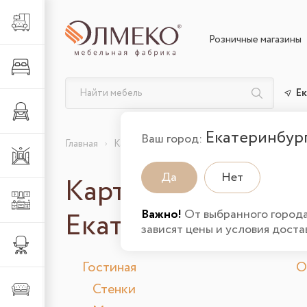
Гостиная
Розничные магазины
Спальня
Ек
Детская
Екатеринбур
Ваш город:
Главная
Карта сайта
Прихожая
Да
Нет
Карта сайта интер
Кухня
Екатеринбурге
Важно!
От выбранного город
зависят цены и условия доста
Офис
Гостиная
О
Стенки
Мягкая