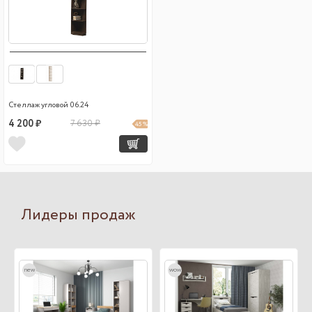
Стеллаж угловой 06.24
4 200 ₽
7 630 ₽
45 %
Лидеры продаж
new
wow