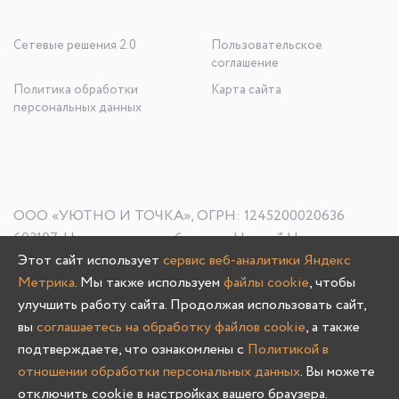
Сетевые решения 2.0
Пользовательское
соглашение
Политика обработки
Карта сайта
персональных данных
ООО «УЮТНО И ТОЧКА», ОГРН: 1245200020636
603107, Нижегородская область, г. Нижний Новгород, пр-
Этот сайт использует
сервис веб-аналитики Яндекс
кт Гагарина, д. 178/1
Метрика
. Мы также используем
файлы cookie
, чтобы
улучшить работу сайта. Продолжая использовать сайт,
вы
соглашаетесь на обработку файлов cookie
, а также
Олмеко © 2004 -
2026
подтверждаете, что ознакомлены с
Политикой в
отношении обработки персональных данных
. Вы можете
отключить cookie в настройках вашего браузера.