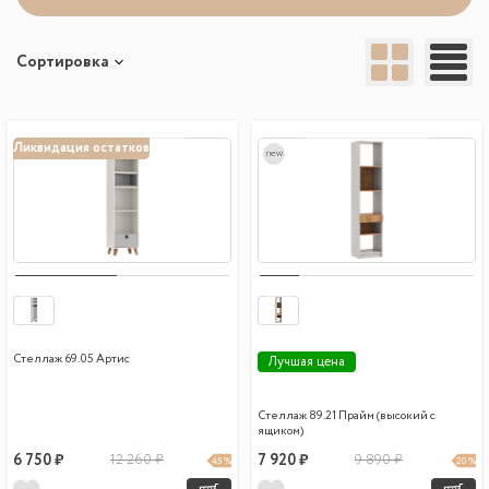
Сортировка
Ликвидация остатков
new
Стеллаж 69.05 Артис
Лучшая цена
Стеллаж 89.21 Прайм (высокий с
ящиком)
6 750 ₽
12 260 ₽
7 920 ₽
9 890 ₽
45 %
20 %