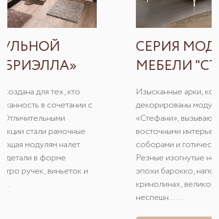
СЕРИЯ МОДУЛЬНОЙ
МЕБЕЛИ "СТЕФАНИ"
Изысканные арки, которыми богато
декорированы модули из коллекции
«Стефани», вызывают ассоциации с
восточными интерьерами, старинными
соборами и готическим стрельчатыми окнами.
Резные изогнутые ножки – легкий отзвук
эпохи барокко, напоминающий о пышных
кринолинах, великолепных балах и
неспешн......