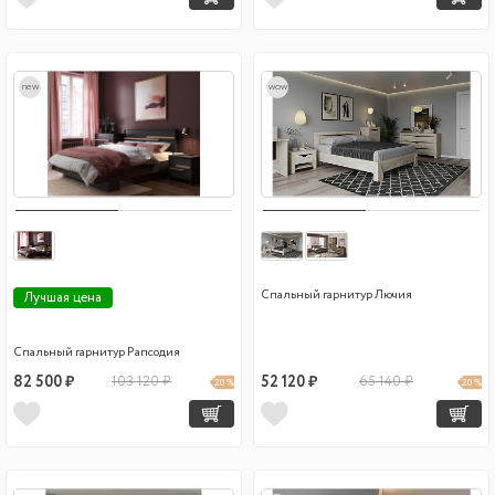
new
wow
Спальный гарнитур Лючия
Лучшая цена
Спальный гарнитур Рапсодия
82 500 ₽
103 120 ₽
52 120 ₽
65 140 ₽
20 %
20 %