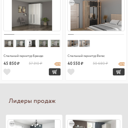
new
Спальный гарнитур Брандо
Спальный гарнитур Вегас
45 850 ₽
57 310 ₽
40 550 ₽
50 680 ₽
20 %
20 %
Лидеры продаж
new
wow