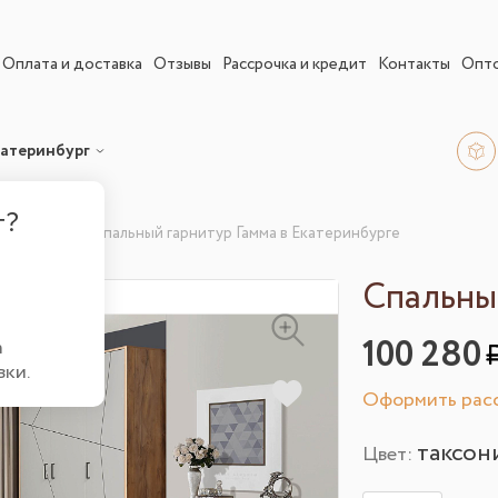
Оплата и доставка
Отзывы
Рассрочка и кредит
Контакты
Опт
атеринбург
г?
гарнитуры
Спальный гарнитур Гамма в Екатеринбурге
Спальны
100 280
а
вки.
Оформить расс
таксон
Цвет: