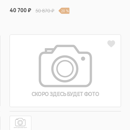
40 700 ₽
50 870 ₽
20 %