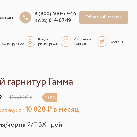
8 (800) 500-77-44
Обратный звонок
овикам
014-67-19
8 (905)
3D
Вход и
Избранные
Корзина
конструктор
регистрация
товары
й гарнитур Гамма
125340
20%
10 028
₽ в месяц
рочку: от
ия/черный/ПВХ грей