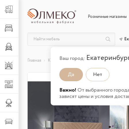
Гостиная
Розничные магазины
Спальня
Ек
Детская
Екатеринбур
Ваш город:
Главная
Каталог товаров
Спальня
Спальные 
Прихожая
Да
Нет
Кухня
Важно!
От выбранного город
зависят цены и условия доста
Офис
Мягкая