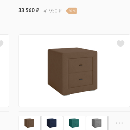
33 560 ₽
41 950 ₽
20 %