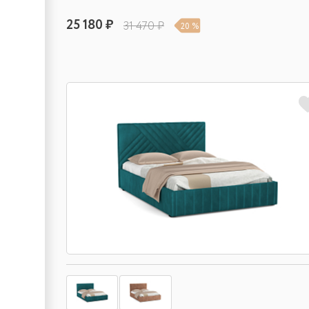
25 180 ₽
31 470 ₽
20 %