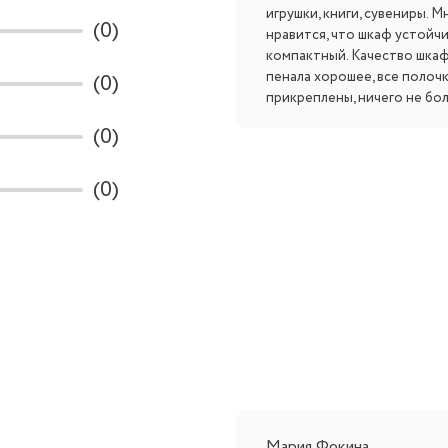
игрушки, книги, сувениры. М
(0)
нравится, что шкаф устойч
компактный. Качество шкаф
пенала хорошее, все полоч
(0)
прикреплены, ничего не бол
(0)
(0)
Мария Фокина