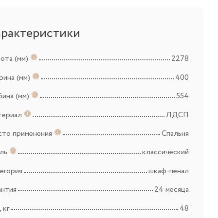
арактеристики
ота (мм)
2278
ина (мм)
400
бина (мм)
554
териал
ЛДСП
то применения
Спальня
иль
классический
егория
шкаф-пенал
антия
24 месяца
 кг
48