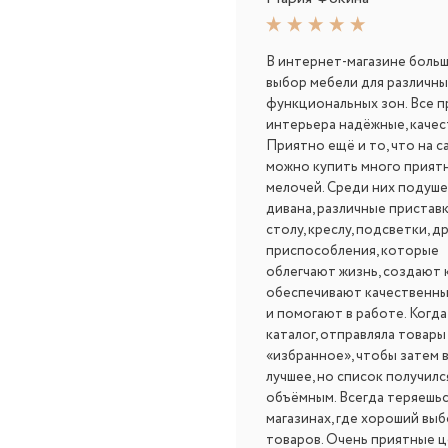
В интернет-магазине боль
выбор мебели для различны
функциональных зон. Все 
интерьера надёжные, качес
Приятно ещё и то, что на с
можно купить много прият
мелочей. Среди них подуше
дивана, различные приставк
столу, креслу, подсветки, д
приспособления, которые
облегчают жизнь, создают 
обеспечивают качественн
и помогают в работе. Когда
каталог, отправляла товары
«избранное», чтобы затем 
лучшее, но список получилс
объёмным. Всегда теряешьс
магазинах, где хороший вы
товаров. Очень приятные ц