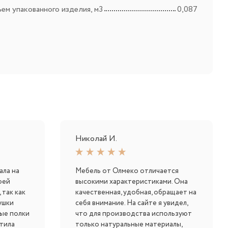
ем упакованного изделия, м3
0,087
Николай И.
ала на
Мебель от Олмеко отличается
оей
высокими характеристиками. Она
 так как
качественная, удобная, обращает на
ушки
себя внимание. На сайте я увидел,
ные полки
что для производства используют
тила
только натуральные материалы,