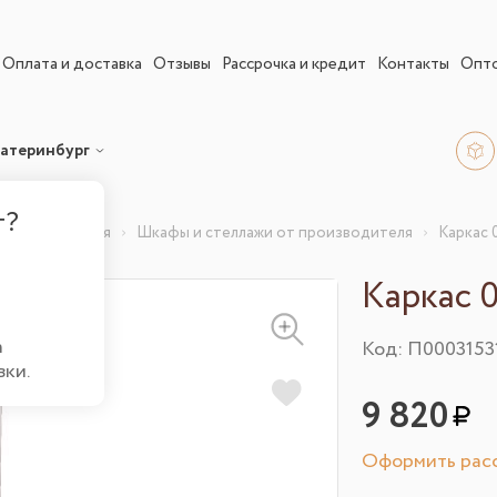
Оплата и доставка
Отзывы
Рассрочка и кредит
Контакты
Опт
атеринбург
г?
 производителя
Шкафы и стеллажи от производителя
Каркас 
Каркас 
а
Код: П0003153
вки.
9 820
Оформить расс