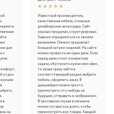
шой
Известный производитель,
х
качественная мебель, стильные
предметы
дизайнерские аксессуары. Сайт
твенные.
хорошо продуман, структурирован.
айте
Главное определиться со своими
ных
желаниями. Олмеко предлагает
чки для
большой каталог изделий. На сайте
и к
можно провести ни один день. Если
ругие
перед вами стоит конкретная
задача, обустроить кухню или офис,
комфорт,
то лучше сразу зайти в
ый отдых
соответствующий раздел, выбрать
 изучала
мебель, оформить заказ. В
 в
дальнейшем можно просто
выбрать
присмотреть что-нибудь на
я
будущее, отправить в «избранное».
я в
В противном случае в магазине
бор
можно оставаться долго, чтобы
ены на
пересмотреть все товары. Каждый