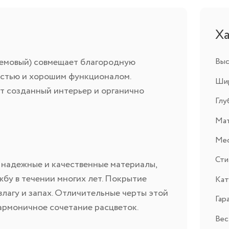
Х
 кремовый) совмещает благородную
Выс
остью и хорошим функционалом.
Шир
 созданный интерьер и органично
Глу
Ма
Мес
Ст
 надежные и качественные материалы,
бу в течении многих лет. Покрытие
Кат
влагу и запах. Отличительные черты этой
Гар
гармоничное сочетание расцветок.
Вес,