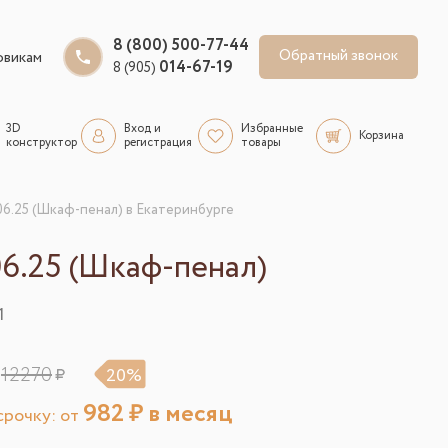
8 (800) 500-77-44
Обратный звонок
овикам
014-67-19
8 (905)
3D
Вход и
Избранные
Корзина
конструктор
регистрация
товары
06.25 (Шкаф-пенал) в Екатеринбурге
06.25 (Шкаф-пенал)
1
12270
20%
982
₽ в месяц
рочку: от